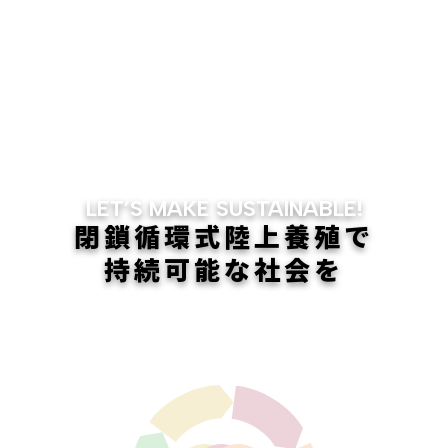
LET’S MAKE SUSTAINABLE!
閉鎖循環式陸上養殖
で
持続可能
な
社会
を