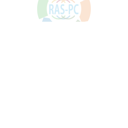
About US
協議会について
わたしたちは
陸上養殖システムでSDGs貢献と事業創生を目指す皆様
へ
技術、事業支援などを提供するプラットフォームです。
詳しく見る